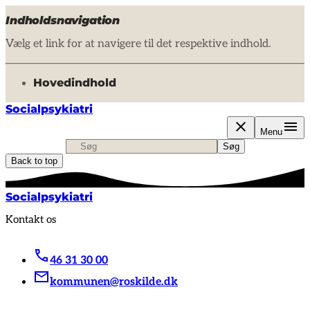
Indholdsnavigation
Vælg et link for at navigere til det respektive indhold.
gå til
Hovedindhold
Socialpsykiatri
Menu
Søg
Søg efter indhold, nyheder eller artikler
Søg
Back to top
Socialpsykiatri
Kontakt os
46 31 30 00
kommunen@roskilde.dk